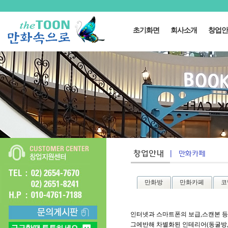
초기화면
회사소개
창업안
만화방
만화카페
코
인터넷과 스마트폰의 보급,스캔본 등
그에반해 차별화된 인테리어(동굴방,