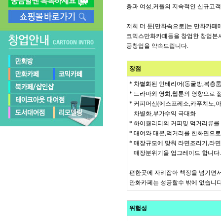
층과 여성,커플의 지속적인 신규고
저희 더 툰[만화속으로]는 만화카
코믹스만화카페등을 창업한 창업본사
공창업을 약속드립니다.
장점
* 차별화된 인테리어(동굴방,복층
* 드라마와 영화,웹툰의 영향으로
* 커피머신(에스프레소,카푸치노,아메
차별화,부가수익 극대화
* 하이퀄리티의 커피및 먹거리류를
* 대여와 대본,먹거리를 한화면으
* 매장규모에 맞춰 라면조리기,라
매장분위기을 업그레이드 합니다
편한곳에 자리잡아 책장을 넘기면서
만화카페는 성공할수 밖에 없습니다
위험성