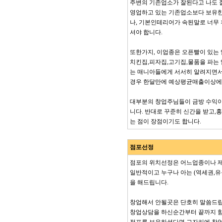
주변의 기존업소가 잘된다고 나도 
영업하고 있는 기존업소보다 보유한
나, 기본인테리어가 속된말로 너무
셔야 합니다.
또한가지, 이업종은 오픈빨이 있는 
치킨집,피자집,고기집,물품을 파는
는 매니아들에게 서서히 알려지면서
경우 한달만에 예상평균매출이상에 
대부분의 창업주님들이 금방 수익이
니다. 반대로 꾸준히 신간을 받고,
는 점이 장점이기도 합니다.
점포선정
점포의 위치선정은 어느업종이나 제
일반적이고 누구나 아는 (역세권,유
을 해드립니다.
창업해서 안될곳은 단호히 말씀드립
창업상담을 하신순간부터 끝까지 