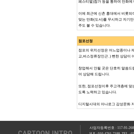
페스티벌)참가 등을 통하여 만화에
이에 최근에 신촌 홍대에서 비롯되
맞는 만화(도서)를 무시하고 자기
주도 볼 수 있습니다.
점포선정
점포의 위치선정은 어느업종이나 제
교,버스정류장인근..) 뻔한 상담이
창업해서 안될 곳은 단호히 말씀드
어 상담해 드립니다.
또한, 점포선정이후 주고객층에 맞
도록 노력하고 있습니다.
디지털시대의 아나로그 감성문화 저
사업자등록번호 : 117-91-2
H.P : 010-4761-7188, TEL 