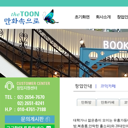
초기화면
회사소개
창업안
만화방
만화카페
코
대학가나 젊은층이 모이는 유흥가등
방,복층룸,안락한 홀쇼파)와 20대