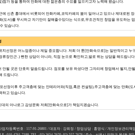
)참가 등을 통하여 만화에 대한 젊은층의 수요를 일으키고자 노력해 왔습니다.
근에 신촌 홍대에서 비롯되어 만화카페,코믹카페의 붐이 일어나고 있으나 제대로된 장
화(도서)를 무시하고 자기만이 잘해줄수있다는 식으로,무조건적인 창업을 유도하는 
 수 있습니다.
정
위치선정은 어느업종이나 제일 중요합니다. 저희 더 툰[만화속으로]는 일반적이고 누
정류장인근..) 뻔한 상담이 아니라, 직접 눈으로 확인하고,발로 뛰는 상담을 해드립니다
 안될 곳은 단호히 말씀드립니다. 점포를 보유 하셨다면 그자리에 창업해서 될지,안
해 드립니다.
점포선정이후 주고객층에 맞는 인테리어와(직접,혹은 컨설팅),주고객층에 맞는 만화(
력하고 있습니다.
대의 아나로그 감성문화 저희[만화속으로]가 책임지겠습니다.
사업자등록번호 : 117-91-26801 / 대표자 : 강희정 / 창업상담 : 홍영식 / 개인정보관리책
.P : 010-4761-7188, TEL : 02) 2654-7670, 02) 557-7678 / 주소 : 서울시 양천구 목4동 805