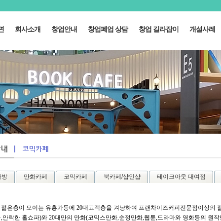
면
회사소개
창업안내
창업폐업 상담
창업 길라잡이
개설사례
화방
만화카페
코믹카페
북카페/샵인샵
테이크아웃 대여점
 젊은층이 모이는 유흥가등에 20대고객층을 겨냥하여 프랜차이즈커피전문점이상의 젊
,안락한 홀쇼파)와 20대만의 만화(코믹스만화,순정만화,웹툰,드라마와 영화등의 원