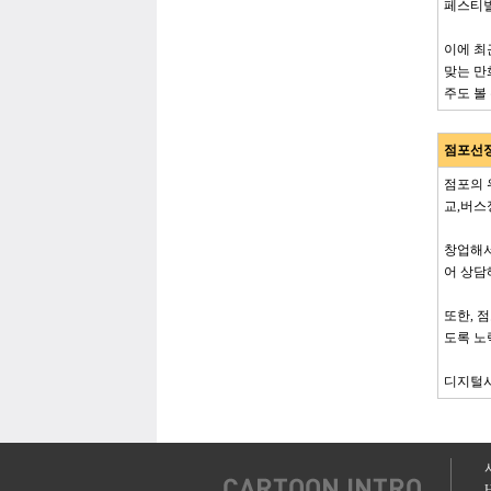
페스티벌
이에 최
맞는 만
주도 볼
점포선
점포의 
교,버스
창업해서
어 상담
또한, 
도록 노
디지털시
H