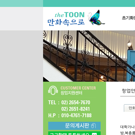
초기화
만
대학가나
방,복층룸