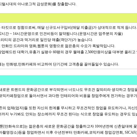
디지털시대의 아나로그적 감성문화)를 창출합니다.
대를 타킷으로 정함으로써, 매달 신규도서구입비(매달 지출금)가 상대적으로 적게 듭니다.
 12시간 ~ 14시간운영으로 인건비등이 절약됩니다.(운영시간은 업주분의 자율)
퀄리티의 공간과 먹거리로 일인당 매출(객단가)가 높습니다.
이 만화인 드라마와 영화,웹툰의 영향으로 젊은층의 수요가 폭발적입니다.
 창업해드린 대학가,유흥가 실평수 60평의 경우 월매출 2,500만원이상을 대부분 올리고
는 만화방,만화카페와 비교하여 단기간에 고객층을 끌어들일수 있습니다.
새로운 트렌드의 문화공간으로 부각되면서 너도나도 무조건 잘되리라 생각하고 창업을
코믹카페창업으로 돌아서면서 과다한 인테리어와 비용을 창업주에게 전가하는 경우가
존의 업체(업자)들 또한 자신의 한계를 무시하고 무조건적인 창업을 유도하거나, 자신
까지 누가봐도 안되는 장소에까지 무조건 된다는 식으로 창업을 유도하는 경우도 있
 툰[만화속으로]는 젊은층의 새로운 문화공간을 창출하고자 10여년전에 신촌일대에 꽃
마촬영장소)등을 창업하면서 이후 수년전부터 만화카페,코믹카페 창업강연회, SICAF(