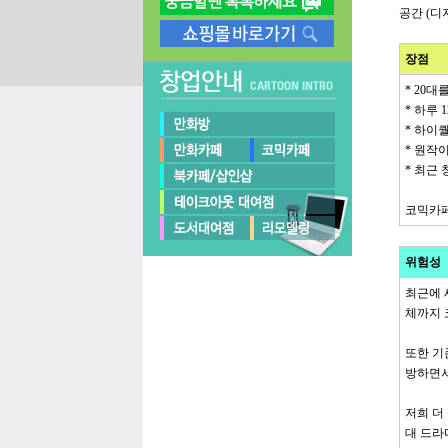
공간 (
장점
* 20
* 하루
* 하이
* 원작
* 최근
코믹카페
위험성
최근에 
체까지 
또한 기
방하면서
저희 더
대 드라