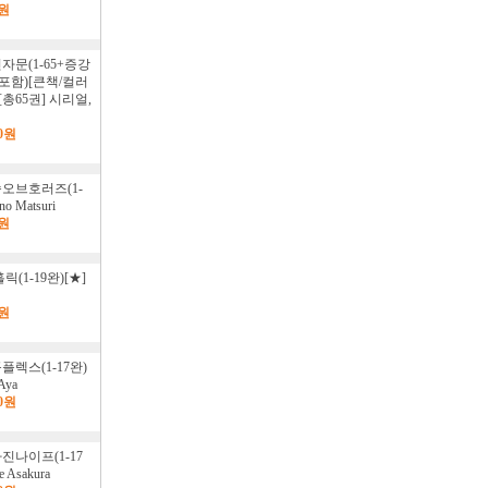
0원
자문(1-65+증강
포함)[큰책/컬러
[총65권] 시리얼,
00원
오브호러즈(1-
no Matsuri
0원
릭(1-19완)[★]
0원
플렉스(1-17완)
Aya
00원
진나이프(1-17
e Asakura