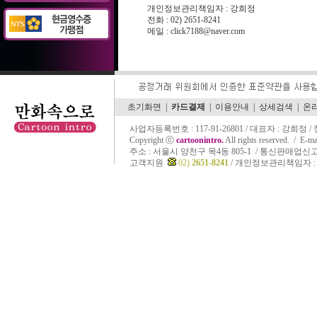
개인정보관리책임자 : 강희정
전화 : 02) 2651-8241
메일 :
click7188@naver.com
초기화면
|
카드결제
|
이용안내
|
상세검색
|
온
사업자등록번호 : 117-91-26801 / 대표자 : 강희정 
Copyright ⓒ
cartoonintro.
All rights reserved. /
E-ma
주소 :
서울시 양천구 목4동 805-1 / 통신판매업신고 
고객지원
02)
2651-8241
/ 개인정보관리책임자 