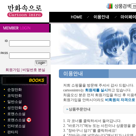
ID
PASS
회원가입
|
비밀번호 분실
저희 쇼핑몰을 방문해 주셔서 감사 드립니다.
순정만화
cartoonintro는
회원제를 실시
하고 있습니다.
처음오신 분은 먼저 회원가입을 하신 후 이용
코믹만화
회원가입을 안하시더라도
비회원의 자격으로
일반소설
성인만화
상품주문안내
로맨스소설
로맨스소설
1. 각 코너를 클릭하셔서 들어갑니다.
2. "바로가기"메뉴 또는 사진이나 상품명을 
인터넷소설
3. "장바구니 담기"를 클릭하세요!
판타지
4. "장바구니에 넣었습니다"메시지가 나오면,