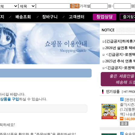
가격별
원~
원
[긴급공지]하계휴
2026년 설연휴 택배
<긴급공지>로젠택배
2025년 추석 연휴 
<긴급공지>로젠택배
하시길 바랍니다.
 상품을 구입
하실 수 있습니다.
[완전
줄!!(시즌2
(1.2)[웹
책] 나승
144,0
클릭하세요!
숲속의담
 주문상품을 확인한 후 "주문버튼"을 클릭하세요!