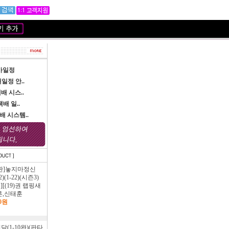
가일정
일정 안..
 시스..
택배 일..
 시스템..
판]놓지마정신
)(1-22)(시즌3)
툰][(19)권 랩핑새
훈,신태훈
00원
(1-10완)(판타