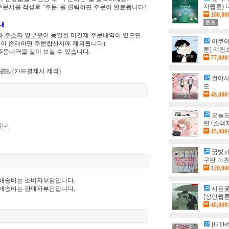
지웹툰) 
 주문서를 작성후 "주문"을 클릭하면 주문이 완료됩니다!
100,0
내
와
주소지 앞부분
이 동일한 미결재 주문내역이 있으면
아쿠아맨
품이 존재하면 주문합산시에 제외됩니다)
툰] 맥
문내역을 같이 보실 수 있습니다.
77,00
니다.
(카드결제시 제외)
걸어서3
도
48,00
오늘도
완+소책자
니다.
45,00
꿈빛파
구판 마
120,0
 배송비는 소비자부담입니다.
 배송비는 판매자부담입니다.
시든꽃
[성인웹툰
40,00
[G D