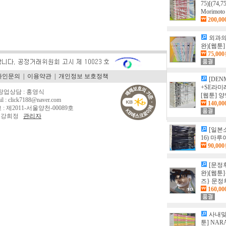
75)[(74
Morimoto
200,0
외과의
완)[웹툰] 
75,00
라인문의
|
이용약관
|
개인정보 보호정책
[DEN
+SE라미
/ 창업상담 : 홍영식
[웹툰] 
il : click7188@naver.com
140,0
: 제2011-서울양천-00089호
: 강희정
관리자
[일본
16) 마
90,00
[문정후
완)[웹툰
즈} 문정
160,0
사내맞선
툰] NAR