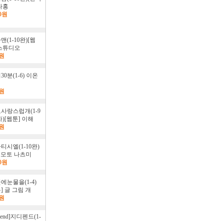
다홍
00원
(1-10완)[웹
퀸스튜디오
0원
0분(1-6) 이온
0원
사랑스럽개(1-9
)[웹툰] 이해
0원
티시엘(1-10완)
츠모토 나츠미
00원
에눈물을(1-4)
] 글 그림 개
0원
efend]지디펜드(1-