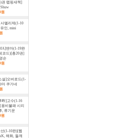
,75)권 랩핑새책]
 Shuw
00원
사엘리제(1-10
유인, mini
0원
MA]덴마(1-19완
레코드)[총20권]
양영순
00원
소설]오버로드(1-
루야마 쿠가네
0원
昨]고수(1-16
]{용비불패 시리
후, 류기운
00원
(1-10완)[웹
AK, 해화, 들깨