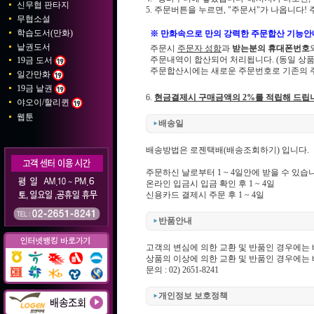
신무협 판타지
5. 주문버튼을 누르면, "주문서"가 나옵니다!
무협소설
학습도서(만화)
※ 만화속으로 만의 강력한 주문합산 기능안
낱권도서
주문시
주문자 성함
과
받는분의 휴대폰번호
주문내역이 합산되어 처리됩니다. (동일 상
19금 도서
주문합산시에는 새로운 주문번호로 기존의 주
일간만화
19금 낱권
6.
현금결제시 구매금액의 2%를 적립해 드립
야오이/할리퀸
웹툰
배송일
배송방법은 로젠택배(
배송조회하기
) 입니다.
주문하신 날로부터 1 ~ 4일안에 받을 수 있습
온라인 입금시 입금 확인 후 1 ~ 4일
신용카드 결제시 주문 후 1 ~ 4일
반품안내
고객의 변심에 의한 교환 및 반품인 경우에는
상품의 이상에 의한 교환 및 반품인 경우에는
문의 : 02) 2651-8241
개인정보 보호정책