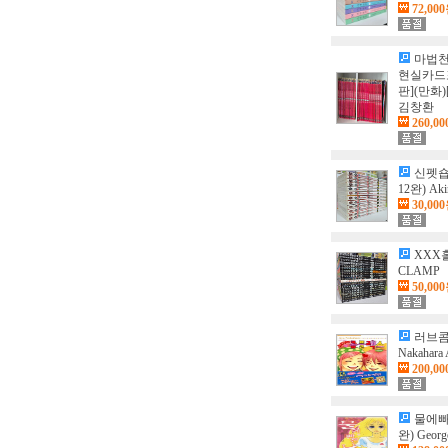
72,00
마법천
현실카드
판](만화)
김창환
260,0
신펫숍
12완) Aki
30,00
XXX홀
CLAMP
50,00
러브콤
Nakahara 
200,0
물에빠
완) Georg